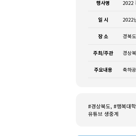
행사명
202
일 시
2022
장 소
경북도
주최/주관
경상북
주요내용
축하공
#경상북도, #행복대학,
유튜브 생중계